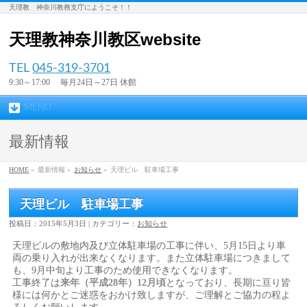
天理教 神奈川教務支庁にようこそ！！
天理教神奈川教区website
TEL
045-319-3701
9:30～17:00 毎月24日～27日 休館
MENU
最新情報
HOME
»
最新情報 »
お知らせ
»
天理ビル 駐車場工事
天理ビル 駐車場工事
投稿日：2015年5月3日 | カテゴリー：
お知らせ
天理ビルの敷地内及び立体駐車場の工事に伴い、5月15日より車
両の乗り入れが出来なくなります。また立体駐車場につきまして
も、9月中旬より工事のため使用できなくなります。
工事終了は
来年（平成28年）12月頃
となっており、長期に亘り皆
様には何かとご迷惑をおかけ致しますが、ご理解とご協力の程よ